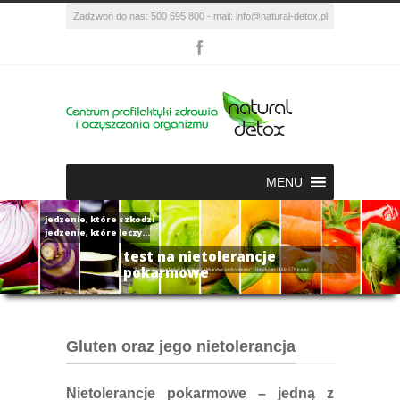
Zadzwoń do nas: 500 695 800 - mail: info@natural-detox.pl
MENU
jedzenie, które szkodzi
jedzenie, które leczy...
test na nietolerancje
pokarmowe
"Niech pożywienie będzie lekarstwem, a lekarstwo pożywieniem" - Hipokrates (460-370 p.n.e.)
Gluten oraz jego nietolerancja
Nietolerancje pokarmowe – jedną z