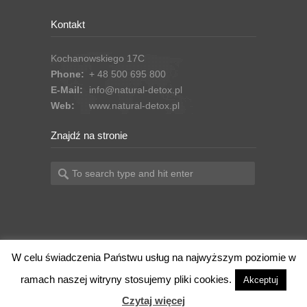
Kontakt
Kochanowskiego 17C
Phone:
+ 48 500 695 800
E-Mail:
info@natural-detox.pl
Web:
www.natural-detox.pl
Znajdź na stronie
W celu świadczenia Państwu usług na najwyższym poziomie w
Copyright 2016 Natural-Detox
ramach naszej witryny stosujemy pliki cookies.
Akceptuj
Czytaj więcej