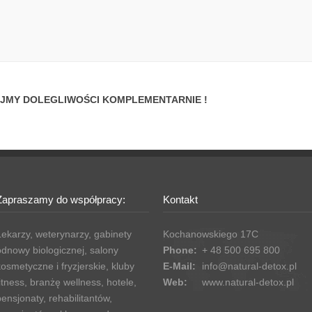
JMY DOLEGLIWOŚCI KOMPLEMENTARNIE !
Zapraszamy do współpracy:
Kontakt
Lekarzy, weterynarzy, gabinety
Kochanowskiego 17C
odnowy biologicznej, salony
Phone:
+ 48 500 695 800
kosmetyczne i fryzjerskie, kluby
E-Mail:
info@natural-detox.pl
fitness, branżę wellness, hotele,
Web:
www.natural-detox.pl
pensjonaty, rehabilitantów,