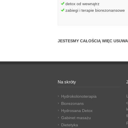
detox od wewnątrz
zabiegi i terapie biorezonansowe
JESTESMY CAŁOŚCIĄ WIĘC USUWA
Na skróty
Hydrokolonoterapia
Biorezonans
Hydrosana Detox
Gabinet masażu
Dietetyka