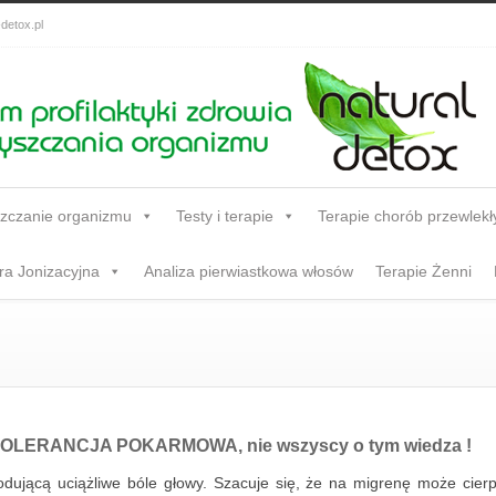
detox.pl
zczanie organizmu
Testy i terapie
Terapie chorób przewlekł
a Jonizacyjna
Analiza pierwiastkowa włosów
Terapie Żenni
OLERANCJA POKARMOWA, nie wszyscy o tym wiedza !
odującą uciążliwe bóle głowy. Szacuje się, że na migrenę może cier