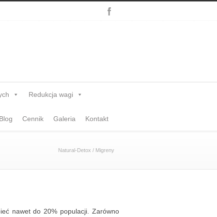
ych
Redukcja wagi
Blog
Cennik
Galeria
Kontakt
Natural-Detox
/
Migreny
pieć nawet do 20% populacji. Zarówno