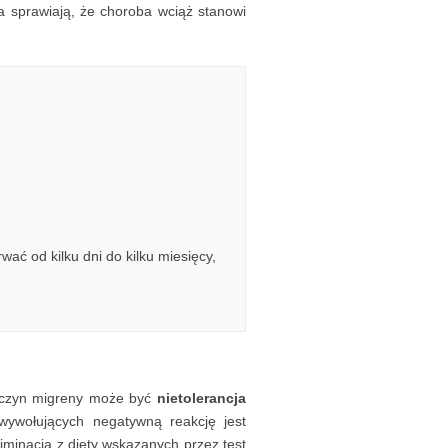
a sprawiają, że choroba wciąż stanowi
ć od kilku dni do kilku miesięcy,
zyczyn migreny może być
nietolerancja
wywołujących negatywną reakcję jest
iminacja z diety wskazanych przez test