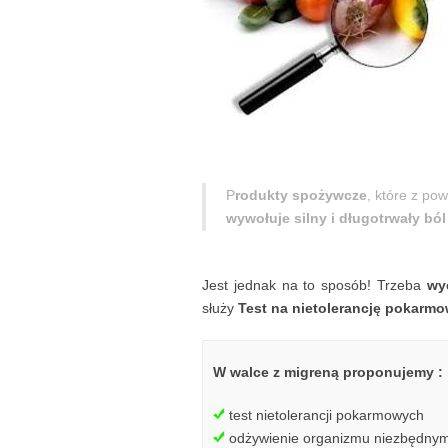
P
rodukty spożywcze
, które z po
wywołuje silny i długotrwały bó
Jest jednak na to sposób! Trzeba
wy
służy
Test na nietolerancję pokarm
W walce z migreną proponujemy :
test nietolerancji pokarmowych
odżywienie organizmu niezbędnymi