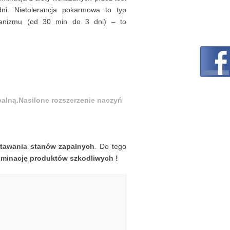
i. Nietolerancja pokarmowa to typ
organizmu (od 30 min do 3 dni) – to
palną.
Nasilone rozszerzenie naczyń
tawania stanów zapalnych
. Do tego
liminację produktów szkodliwych !