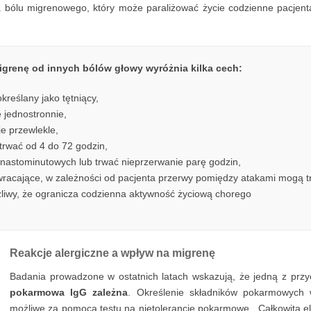
la bólu migrenowego, który może paraliżować życie codzienne pacjent
Migrenę od innych bólów głowy wyróżnia kilka cech:
reślany jako tętniący,
 jednostronnie,
je przewlekle,
wać od 4 do 72 godzin,
unastominutowych lub trwać nieprzerwanie parę godzin,
ające, w zależności od pacjenta przerwy pomiędzy atakami mogą trwa
zliwy, że ogranicza codzienna aktywność życiową chorego
Reakcje alergiczne a wpływ na migrenę
Badania prowadzone w ostatnich latach wskazują, że jedną z pr
pokarmowa IgG zależna
. Określenie składników pokarmowych 
możliwe za pomocą testu na nietolerancje pokarmowe . Całkowita el