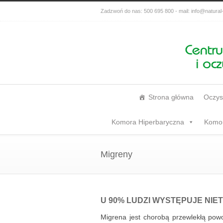
Zadzwoń do nas: 500 695 800 - mail: info@natural-
Strona główna
Oczys
Komora Hiperbaryczna
Komor
Migreny
U 90% LUDZI WYSTĘPUJE NIET
Migrena jest chorobą przewlekłą pow